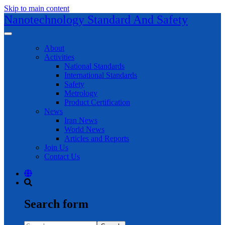
Skip to main content
Nanotechnology Standard And Safety
About
Activities
National Standards
International Standards
Safety
Metrology
Product Certification
News
Iran News
World News
Articles and Reports
Join Us
Contact Us
Search form