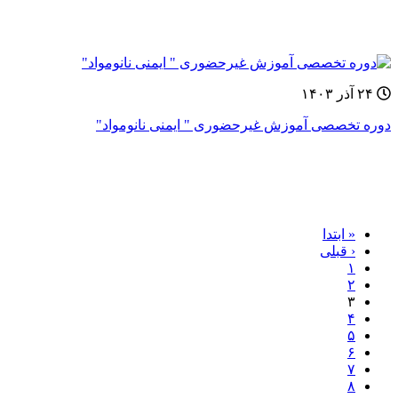
۲۴ آذر ۱۴۰۳
دوره‌ تخصصی آموزش غيرحضوری " ایمنی نانومواد"
« ابتدا
‹ قبلی
۱
۲
۳
۴
۵
۶
۷
۸