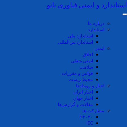
استاندارد و ایمنی فناوری نانو
رفتن به محتوای اصلی
اخبار جهان
درباره ما
استاندارد
استاندارد ملی
استاندارد بین‌المللی
ایمنی
۱۳ مرداد ۱۴۰۰
اخلاق
ایمنی شغلی
پیگیری فرانسه برای ایجاد یک تعریف اروپایی ایمن تر برای نانو مواد
سلامت
قوانین و مقررات
محیط زیست
اخبار و رویدادها
اخبار ایران
اخبار جهان
مقالات و گزارش‌ها
۵ تیر ۱۴۰۰
مشارکت ها
H۲۰۳۰
برگزاری کارگاه آموزشی, در مورد رویکرد پروژه GRACIOUS، برای
IEC
ارزیابی کیفیت داده های ایمنی نانو