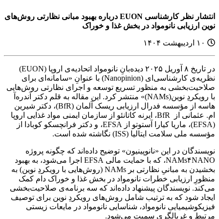
انتشار نظر کارشناسی EUON درباره بهبود مبانی نظارتی روش‌های
نوین ارزیابی نانومواد در بخش غذا و خوراک
۱۰ اردیبهشت ۱۴۰۴
در تاریخ ۸ آوریل ۲۰۲۵ دیده‌بانِ نانومواد اتحادیه‌ی اروپا (EUON)
نظریه‌ی کارشناسی‌ای (Nanopinion) با عنوانِ «سامانه‌ای برای
صلاحیت‌بخشی به منظور تسریع توسعه و اجرای نظارتی روش‌هایی
با رویکردِ نوین(NAMs)» منتشر کرد. این مقاله به قلم دکتر آندره‌آ
هاسه از مؤسسه فدرال ارزیابی ریسک آلمان (BfR)، دکتر شیرین
ام. عثمانی از BfR، ایرنه کاتانئو از سازمان ایمنی مواد غذایی اروپا
(EFSA)، ماریا کیارا آستوتو از EFSA، و دکتر فرانچسکو کوبادا از
مؤسسه ملی سلامت ایتالیا (ISS) نگاشته شده است.
نویسندگان در این «نانوپینیون» توضیح داده‌اند که چگونه پروژه
NAMs۴NANO، که با حمایت مالی EFSA اجرا می‌شود، به بهبود
بخشیدن به مبانیِ نظارتی بر NAMs (روش‌هایی با رویکردِ نوین) به
منظورِ ارزیابی خطرات نانومواد در بخش غذا و خوراک دام کمک
می‌کند. نویسندگان پیشنهاد داده‌اند که سه برنامه‌ی صلاحیت‌بخشی
ایجاد شود که به ترتیب شامل روش‌های رویکردِ نوین برای توصیف
فیزیکوشیمیایی نانومواد، شناسایی نانومواد در مایعات زیستی
مرتبط و غربالگری سمیت می‌شود.