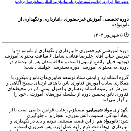
حضور فعال ایران در اجلاسیه کمیته فناوری نانو سازمان بین المللی استانداردسازی (ایزو)
دوره‌ تخصصی آموزش غيرحضوری «انبارداری و نگهداری از
نانومواد»
۵ شهریور ۱۴۰۴
دوره آموزشی غیرحضوری «انبارداری و نگهداری از نانومواد» با
تدریس جناب آقای علیرضا فغانی، شامل
۶
ساعت
محتوای آموزشی
(ویدیو، فایل ارائه و آزمون) است و علاقه‌مندان پس از ثبت‌نام در
دوره، به محتوای آموزشی دوره دسترسی خواهند داشت؛
گروه استاندارد و ایمنی ستاد توسعه فناوری‌های نانو و میکرو، با
همکاری سایت آموزش فناوری نانو، با هدف ارتقای سطح آگاهی و
آموزش در زمینه استانداردسازی و اصول ایمنی کار در محیط‌های
فناوری نانو، پنجمین دوره از سلسله دوره‌های آموزشی خود را
برگزار می‌کند.
نگهداری
مواد شیمیایی
، مستلزم رعایت قوانین خاصی است تا از
ایجاد آلودگی، سمیت، آتش‌سوزی، انفجار و ... جلوگیری
شود؛
نانومواد
هم از این قضیه مستثنی نبوده و باید در نگهداری و
انبارداری آن‌ها دقت لازم را به عمل آورد. پس ضروری است تا